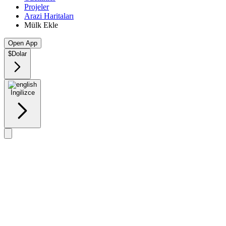
Projeler
Arazi Haritaları
Mülk Ekle
Open App
$
Dolar
İngilizce