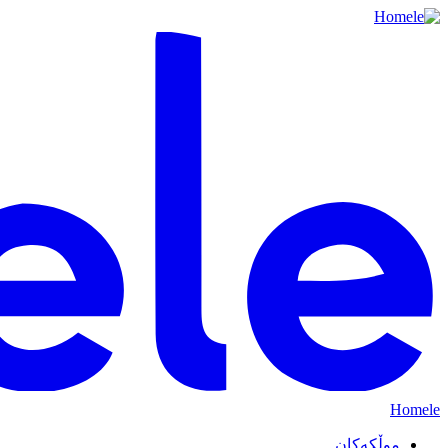
Homele
موڵکەکان