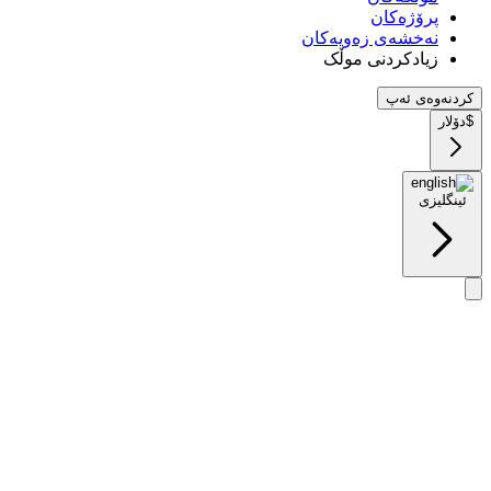
پرۆژەکان
نەخشەی زەویەکان
زیادکردنی موڵک
کردنەوەی ئەپ
$
دۆلار
ئینگلیزی