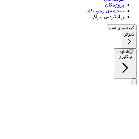
پرۆژەکان
نەخشەی زەویەکان
زیادکردنی موڵک
کردنەوەی ئەپ
$
دۆلار
ئینگلیزی