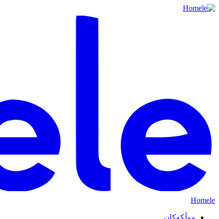
Homele
موڵکەکان