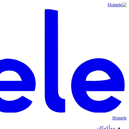
Homele
موڵکەکان