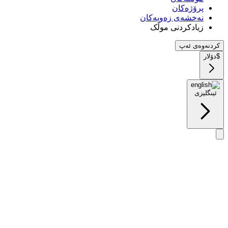
پرۆژەکان
نەخشەی زەویەکان
زیادکردنی موڵک
کردنەوەی ئەپ
$
دۆلار
ئینگلیزی