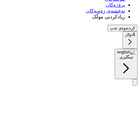
پرۆژەکان
نەخشەی زەویەکان
زیادکردنی موڵک
کردنەوەی ئەپ
$
دۆلار
ئینگلیزی