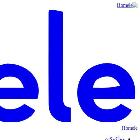
Homele
موڵکەکان