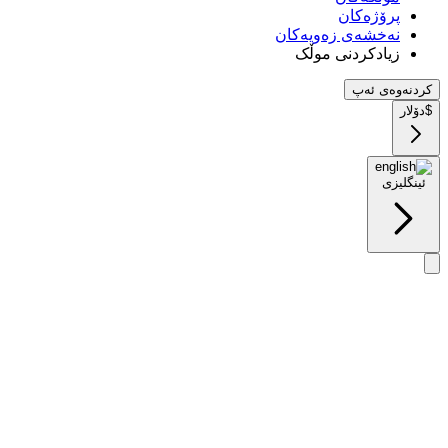
پرۆژەکان
نەخشەی زەویەکان
زیادکردنی موڵک
کردنەوەی ئەپ
$
دۆلار
ئینگلیزی