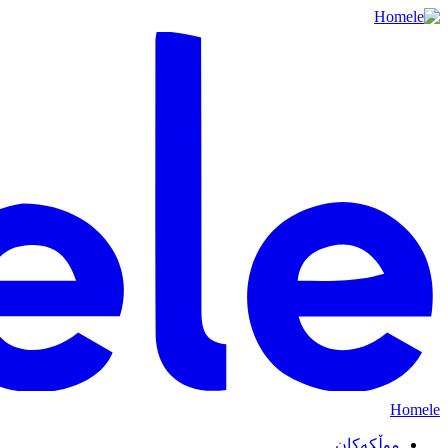
Homele
موڵکەکان