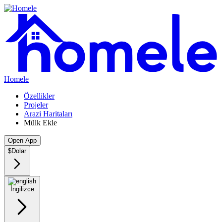
Homele
Özellikler
Projeler
Arazi Haritaları
Mülk Ekle
Open App
$
Dolar
İngilizce