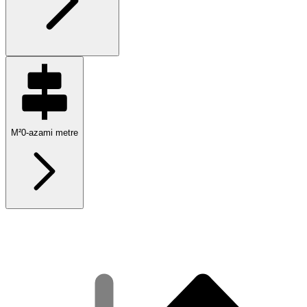
M²
0
-
azami metre