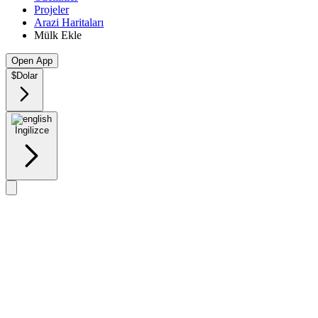
Projeler
Arazi Haritaları
Mülk Ekle
Open App
$
Dolar
İngilizce