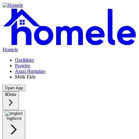
Homele
Özellikler
Projeler
Arazi Haritaları
Mülk Ekle
Open App
$
Dolar
İngilizce